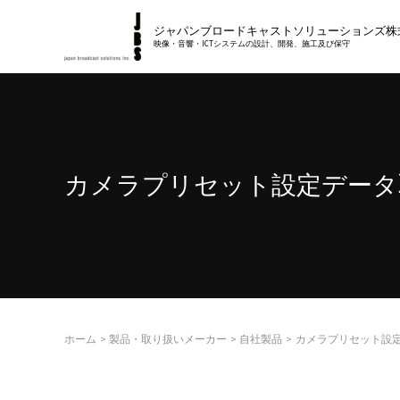
内
ジャパンブロードキャストソリューションズ株
容
映像・音響・ICTシステムの設計、開発、施工及び保守
を
ス
キ
ッ
プ
カメラプリセット設定データ
ホーム
製品・取り扱いメーカー
自社製品
カメラプリセット設