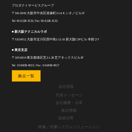
プロダクトサービスグループ
〒541-0045 大阪市中央区道修町3-1-6 K.シオノビル1F
Tel: 06-6228-3131/ Fax: 06-6228-3132
■ 新大阪テクニカルラボ
〒
532-0011
大阪市淀川区西中島1-11-16
新大阪CSPビル 本館２F
■ 東京支店
〒105-0014 東京都港区芝2-1-28 芝アネックスビル3F
Tel : 03-6858-4015 / Fax : 03-6858-4017
拠点一覧
会社情報
代表メッセージ
会社概要・沿革
拠点情報
技術分野
映像／音響システムソリューション