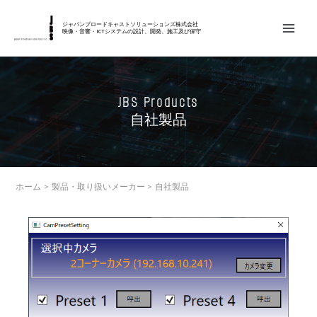
内
MAIN
容
ジャパンブロードキャストソリューションズ株式会社
映像・音響・ICTシステムの設計、開発、施工及び保守
MEN
を
ス
キ
JBS Products
ッ
自社製品
プ
ホーム
製品・取り扱いメーカー
自社製品