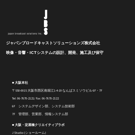
ジャパンブロードキャストソリューションズ株式会社
映像・音響・ICTシステムの設計、開発、施工及び保守
■ 大阪本社
〒550-0015 大阪市西区南堀江1-4-19 なんばスミソウビル 6F・7F
Tel: 06-7670-2121/ Fax: 06-7670-2122
6F システムデザイン部、システム技術部
7F 管理部、営業部、情報システム部
■ 大阪・淀屋橋クリエイティブラボ
J Studio (ショールーム)