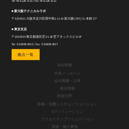
Tel: 06-6228-3131/ Fax: 06-6228-3132
■ 新大阪テクニカルラボ
〒
532-0011
大阪市淀川区西中島1-11-16
新大阪CSPビル 本館２F
■ 東京支店
〒105-0014 東京都港区芝2-1-28 芝アネックスビル3F
Tel : 03-6858-4015 / Fax : 03-6858-4017
拠点一覧
会社情報
代表メッセージ
会社概要・沿革
拠点情報
技術分野
映像／音響システムソリューション
ICTソリューション
クリエイティブソリューション
実績・納入事例