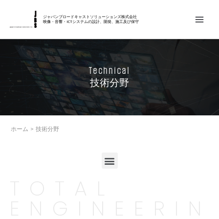
内
MAIN
容
ジャパンブロードキャストソリューションズ株式会社
映像・音響・ICTシステムの設計、開発、施工及び保守
MEN
を
ス
キ
Technical
ッ
技術分野
プ
ホーム
技術分野
メ
ニ
TOTAL
ュ
ー
ENGINEERIN