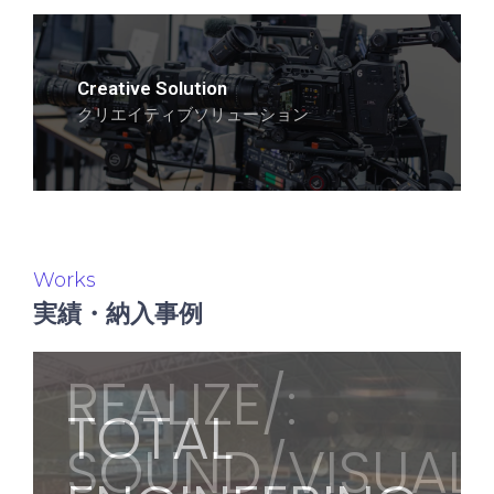
Creative Solution
クリエイティブソリューション
Works
実績・納入事例
REALIZE/:
REALIZE/:
REALIZE/:
Creative
Creative
Creative
TOTAL
TOTAL
TOTAL
SOUND/VISUAL
SOUND/VISUAL
SOUND/VISUAL
Solution
Solution
Solution