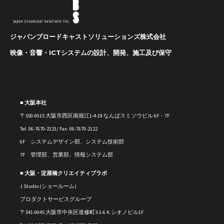
ジャパンブロードキャストソリューションズ株式会社
映像・音響・ICTシステムの設計、開発、施工及び保守
■ 大阪本社
〒550-0015 大阪市西区南堀江1-4-19 なんばスミソウビル 6F・7F
Tel: 06-7670-2121/ Fax: 06-7670-2122
6F システムデザイン部、システム技術部
7F 管理部、営業部、情報システム部
■ 大阪・淀屋橋クリエイティブラボ
J Studio (ショールーム)
プロダクトサービスグループ
〒541-0045 大阪市中央区道修町3-1-6 K.シオノビル1F