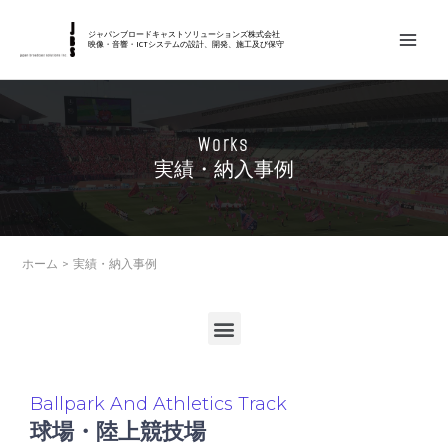
内
MAIN
容
ジャパンブロードキャストソリューションズ株式会社
映像・音響・ICTシステムの設計、開発、施工及び保守
MEN
を
ス
キ
Works
ッ
実績・納入事例
プ
ホーム
実績・納入事例
メ
ニ
ュ
ー
Ballpark And Athletics Track
球場・陸上競技場