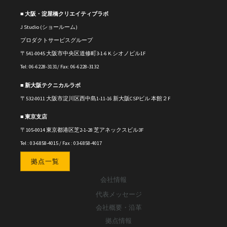
■ 大阪・淀屋橋クリエイティブラボ
J Studio (ショールーム)
プロダクトサービスグループ
〒541-0045 大阪市中央区道修町3-1-6 K.シオノビル1F
Tel: 06-6228-3131/ Fax: 06-6228-3132
■ 新大阪テクニカルラボ
〒
532-0011
大阪市淀川区西中島1-11-16
新大阪CSPビル 本館２F
■ 東京支店
〒105-0014 東京都港区芝2-1-28 芝アネックスビル3F
Tel : 03-6858-4015 / Fax : 03-6858-4017
拠点一覧
会社情報
代表メッセージ
会社概要・沿革
拠点情報