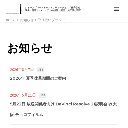
内
MAIN
ジャパンブロードキャストソリューションズ株式会社
容
映像・音響・ICTシステムの設計、開発、施工及び保守
MEN
を
ホーム
お知らせ
取り扱いブランド
ス
キ
ッ
お知らせ
プ
2026年8月7日
JBS
2026年 夏季休業期間のご案内
2026年5月11日
JBS
5月22日 放送関係者向け DaVinci Resolve 21説明会 @大
阪 チョコフィルム