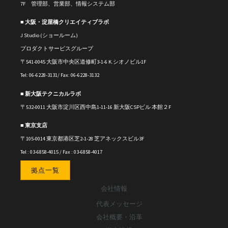
7F 管理部、営業部、情報システム部
■ 大阪・淀屋橋クリエイティブラボ
J Studio (ショールーム)
プロダクトサービスグループ
〒541-0045 大阪市中央区道修町3-1-6 K.シオノビル1F
Tel: 06-6228-3131/ Fax: 06-6228-3132
■ 新大阪テクニカルラボ
〒
532-0011
大阪市淀川区西中島1-11-16
新大阪CSPビル 本館２F
■ 東京支店
〒105-0014 東京都港区芝2-1-28 芝アネックスビル3F
Tel : 03-6858-4015 / Fax : 03-6858-4017
拠点一覧
会社情報
代表メッセージ
会社概要・沿革