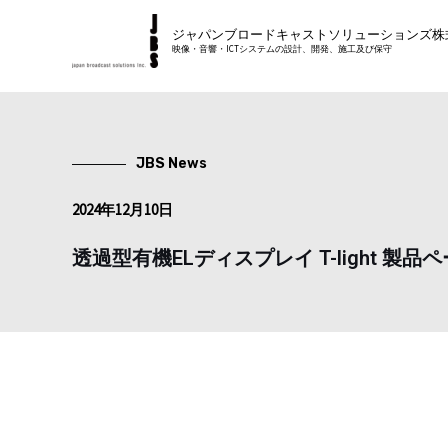
内
ジャパンブロードキャストソリューションズ株
容
映像・音響・ICTシステムの設計、開発、施工及び保守
を
ス
キ
ッ
JBS News
プ
2024年12月10日
透過型有機ELディスプレイ T-light 製品