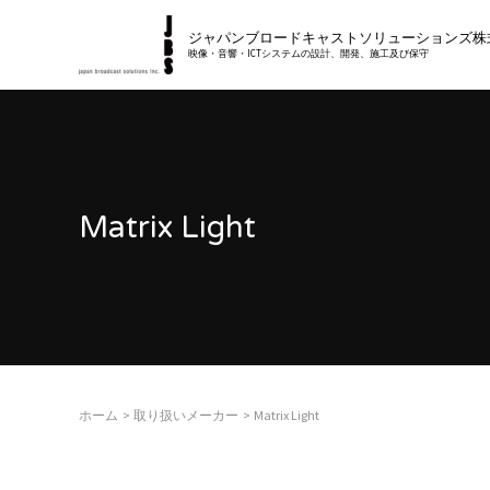
内
ジャパンブロードキャストソリューションズ株
容
映像・音響・ICTシステムの設計、開発、施工及び保守
を
ス
キ
ッ
プ
Matrix Light
ホーム
取り扱いメーカー
Matrix Light