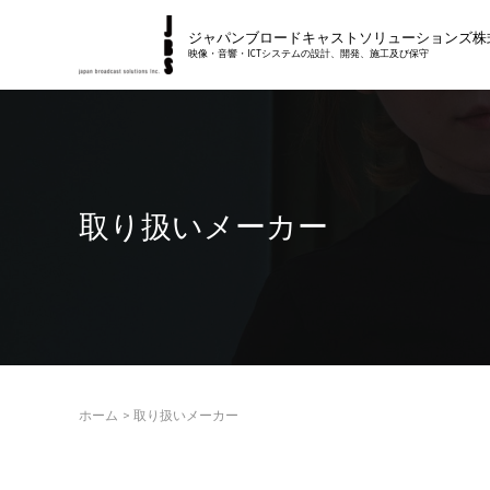
内
ジャパンブロードキャストソリューションズ株
容
映像・音響・ICTシステムの設計、開発、施工及び保守
を
ス
キ
ッ
プ
取り扱いメーカー
ホーム
取り扱いメーカー