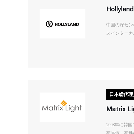
Hollyland
中国の深セン
スインターカ
日本総代理
Matrix Li
2008年に
高品質・高性