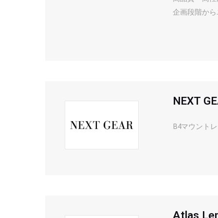
企画段階から
NEXT G
B4マウントレ
Atlas Le