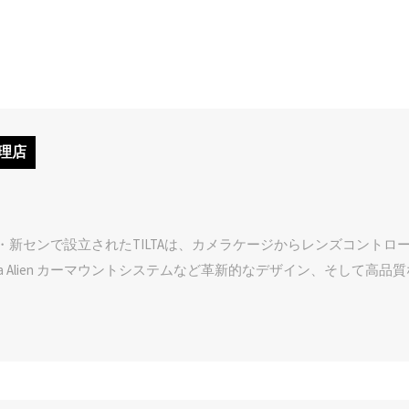
理店
国・新センで設立されたTILTAは、カメラケージからレンズコントロールシ
ra Alien カーマウントシステムなど革新的なデザイン、そして高品