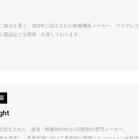
に拠点を置く、2013年に設立された映像機器メーカー。 ワイヤレ
ム製品などを開発・生産しております。
店
ght
韓国で設立された、放送・映像制作向けLED照明の専門メーカー。
能を追求し、世界市場に向けて革新的な照明ソリューションを提供