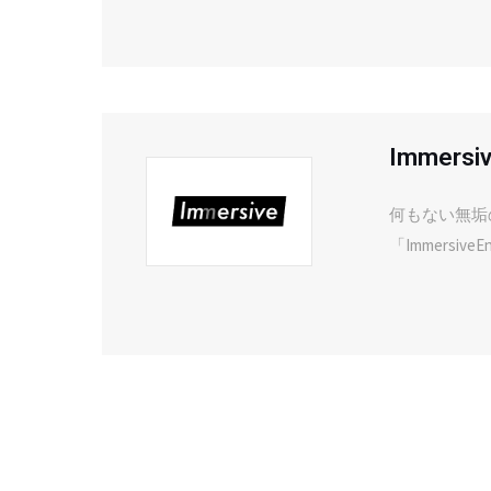
Immersi
何もない無垢
「ImmersiveE