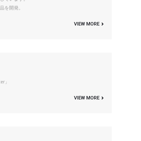
品を開発。
VIEW MORE
er」
VIEW MORE