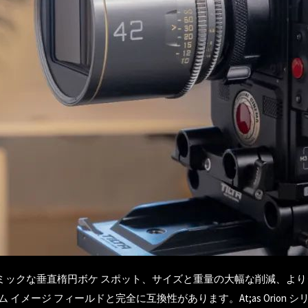
よりダイナミックな垂直楕円ボケ スポット、サイズと重量の大幅な削減
イメージ フィールドと完全に互換性があります。At;as Orion