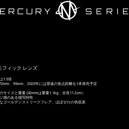
 アナモフィック レンズ
1.5倍
、72mm、95mm、2023年には望遠の焦点距離を1本発売予定
と重量 (42mmは重量1.1kg、全長11.2cm）
ジ感のある描写特性
なゴールデンストリークフレア、ほぼゼロの色収差