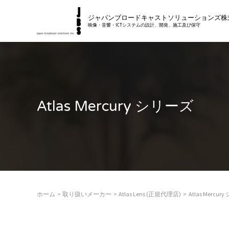
内
ジャパンブロードキャストソリューションズ株
容
映像・音響・ICTシステムの設計、開発、施工及び保守
を
ス
キ
ッ
プ
Atlas Mercury シリーズ
ホーム
取り扱いメーカー
Atlas Lens (正規代理店)
Atlas Mercu