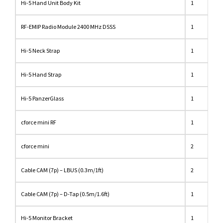
Hi-5 Hand Unit Body Kit
1
RF-EMIP Radio Module 2400 MHz DSSS
1
Hi-5 Neck Strap
1
Hi-5 Hand Strap
1
Hi-5 PanzerGlass
1
cforce mini RF
1
cforce mini
2
Cable CAM (7p) – LBUS (0.3m/1ft)
2
Cable CAM (7p) – D-Tap (0.5m/1.6ft)
1
Hi-5 Monitor Bracket
1