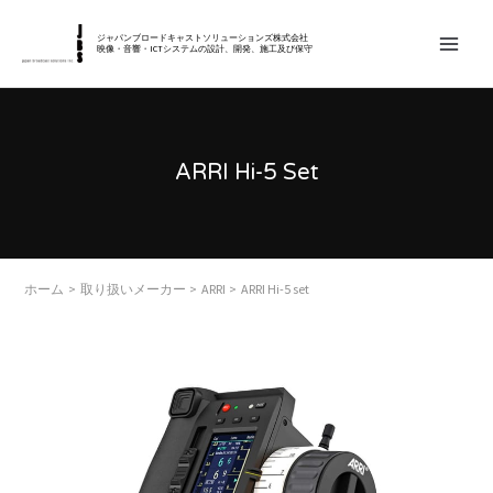
内
MAIN
容
ジャパンブロードキャストソリューションズ株式会社
映像・音響・ICTシステムの設計、開発、施工及び保守
MEN
を
ス
キ
ッ
ARRI Hi-5 Set
プ
ホーム
取り扱いメーカー
ARRI
ARRI Hi-5 set