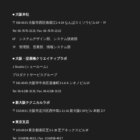
■ 大阪本社
〒550-0015 大阪市西区南堀江1-4-19 なんばスミソウビル 6F・7F
Tel: 06-7670-2121/ Fax: 06-7670-2122
6F システムデザイン部、システム技術部
7F 管理部、営業部、情報システム部
■ 大阪・淀屋橋クリエイティブラボ
J Studio (ショールーム)
プロダクトサービスグループ
〒541-0045 大阪市中央区道修町3-1-6 K.シオノビル1F
Tel: 06-6228-3131/ Fax: 06-6228-3132
■ 新大阪テクニカルラボ
〒
532-0011
大阪市淀川区西中島1-11-16
新大阪CSPビル 本館２F
■ 東京支店
〒105-0014 東京都港区芝2-1-28 芝アネックスビル3F
Tel : 03-6858-4015 / Fax : 03-6858-4017