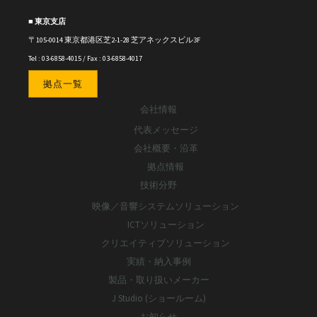
■ 東京支店
〒105-0014 東京都港区芝2-1-28 芝アネックスビル3F
Tel : 03-6858-4015 / Fax : 03-6858-4017
拠点一覧
会社情報
代表メッセージ
会社概要・沿革
拠点情報
技術分野
映像／音響システムソリューション
ICTソリューション
クリエイティブソリューション
実績・納入事例
製品・取り扱いメーカー
J Studio (ショールーム)
お知らせ