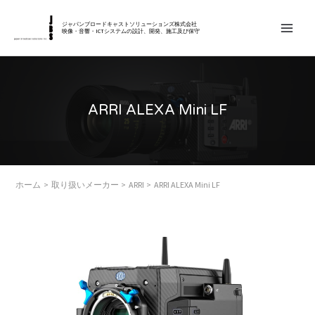
内
MAIN
容
ジャパンブロードキャストソリューションズ株式会社
映像・音響・ICTシステムの設計、開発、施工及び保守
MEN
を
ス
キ
ッ
ARRI ALEXA Mini LF
プ
ホーム
取り扱いメーカー
ARRI
ARRI ALEXA Mini LF