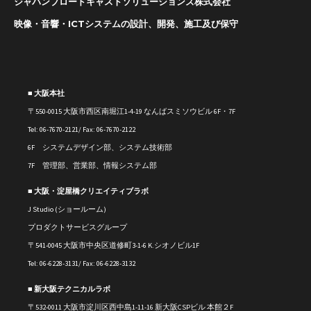
ジャパンブロードキャストソリューションズ株式会社
映像・音響・ICTシステムの設計、開発、施工及び保守
■ 大阪本社
〒550-0015 大阪市西区南堀江1-4-19 なんばスミソウビル 6F・7F
Tel: 06-7670-2121/ Fax: 06-7670-2122
6F システムデザイン部、システム技術部
7F 管理部、営業部、情報システム部
■ 大阪・淀屋橋クリエイティブラボ
J Studio (ショールーム)
プロダクトサービスグループ
〒541-0045 大阪市中央区道修町3-1-6 K.シオノビル1F
Tel: 06-6228-3131/ Fax: 06-6228-3132
■ 新大阪テクニカルラボ
〒
532-0011
大阪市淀川区西中島1-11-16
新大阪CSPビル 本館２F