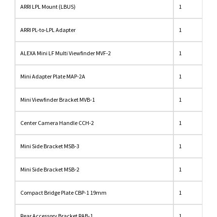
ARRI LPL Mount (LBUS)
1
ARRI PL-to-LPL Adapter
1
ALEXA Mini LF Multi Viewfinder MVF-2
1
Mini Adapter Plate MAP-2A
1
Mini Viewfinder Bracket MVB-1
1
Center Camera Handle CCH-2
1
Mini Side Bracket MSB-3
1
Mini Side Bracket MSB-2
1
Compact Bridge Plate CBP-1 19mm
1
Rear Accessory Bracket RAB-1
1