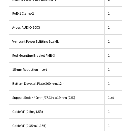
RAB-1 Clamp 2
1
A-box(AUDIO BOX)
1
V-mount Power Splitting Box MkII
1
Rod Mounting Bracket RMB-3
1
15mm Reduction Insert
1
Bottom Dovetail Plate 300mm/12in
1
Support Rods 440mm/17.3in,φ19mm (2本)
1set
Cable VF (0.5m/1.5ft)
1
Cable VF (0.35m/1.15ft)
1