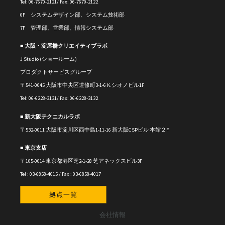
Tel: 06-7670-2121/ Fax: 06-7670-2122
6F システムデザイン部、システム技術部
7F 管理部、営業部、情報システム部
■ 大阪・淀屋橋クリエイティブラボ
J Studio (ショールーム)
プロダクトサービスグループ
〒541-0045 大阪市中央区道修町3-1-6 K.シオノビル1F
Tel: 06-6228-3131/ Fax: 06-6228-3132
■ 新大阪テクニカルラボ
〒
532-0011
大阪市淀川区西中島1-11-16
新大阪CSPビル 本館２F
■ 東京支店
〒105-0014 東京都港区芝2-1-28 芝アネックスビル3F
Tel : 03-6858-4015 / Fax : 03-6858-4017
拠点一覧
会社情報