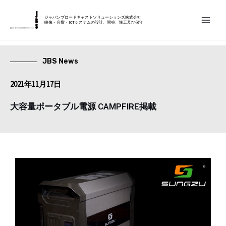
内
MAIN
容
ジャパンブロードキャストソリューションズ株式会社
映像・音響・ICTシステムの設計、開発、施工及び保守
MEN
を
ス
キ
JBS News
ッ
2021年11月17日
プ
大容量ポータブル電源 CAMPFIRE掲載