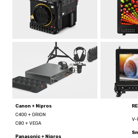
Canon + Nipros
RE
C400 + ORION
V-
C80 + VEGA
S
Panasonic + Nipros