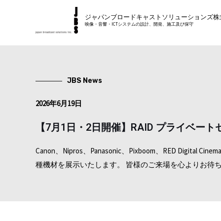
内
ジャパンブロードキャストソリューションズ株
容
映像・音響・ICTシステムの設計、開発、施工及び保守
を
ス
キ
ッ
JBS News
プ
2026年6月19日
【7月1日・2日開催】RAID プライベート
Canon、Nipros、Panasonic、Pixboom、RED Dig
種機材を展示いたします。 皆様のご来場を心よりお待