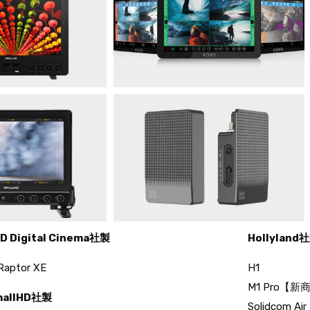
D Digital Cinema社製
Hollyland
Raptor XE
H1
M1 Pro【新
mallHD社製
Solidcom 