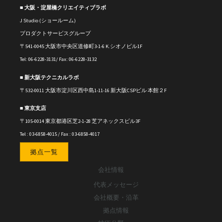
■ 大阪・淀屋橋クリエイティブラボ
J Studio (ショールーム)
プロダクトサービスグループ
〒541-0045 大阪市中央区道修町3-1-6 K.シオノビル1F
Tel: 06-6228-3131/ Fax: 06-6228-3132
■ 新大阪テクニカルラボ
〒
532-0011
大阪市淀川区西中島1-11-16
新大阪CSPビル 本館２F
■ 東京支店
〒105-0014 東京都港区芝2-1-28 芝アネックスビル3F
Tel : 03-6858-4015 / Fax : 03-6858-4017
拠点一覧
会社情報
代表メッセージ
会社概要・沿革
拠点情報