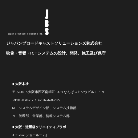
ジャパンブロードキャストソリューションズ株式会社
映像・音響・ICTシステムの設計、開発、施工及び保守
■ 大阪本社
〒550-0015 大阪市西区南堀江1-4-19 なんばスミソウビル 6F・7F
Tel: 06-7670-2121/ Fax: 06-7670-2122
6F システムデザイン部、システム技術部
7F 管理部、営業部、情報システム部
■ 大阪・淀屋橋クリエイティブラボ
J Studio (ショールーム)