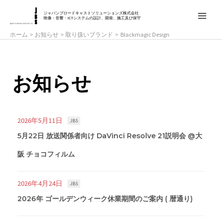
内
MAIN
ジャパンブロードキャストソリューションズ株式会社
容
映像・音響・ICTシステムの設計、開発、施工及び保守
MEN
を
ホーム
お知らせ
取り扱いブランド
Blackmagic Design
ス
キ
ッ
お知らせ
プ
2026年5月11日
JBS
5月22日 放送関係者向け DaVinci Resolve 21説明会 @大
阪 チョコフィルム
2026年4月24日
JBS
2026年 ゴールデンウィーク休業期間のご案内 ( 暦通り)