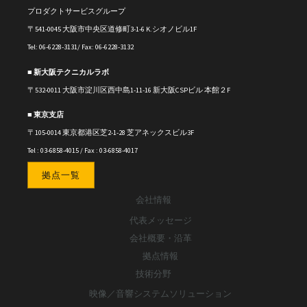
プロダクトサービスグループ
〒541-0045 大阪市中央区道修町3-1-6 K.シオノビル1F
Tel: 06-6228-3131/ Fax: 06-6228-3132
■ 新大阪テクニカルラボ
〒
532-0011
大阪市淀川区西中島1-11-16
新大阪CSPビル 本館２F
■ 東京支店
〒105-0014 東京都港区芝2-1-28 芝アネックスビル3F
Tel : 03-6858-4015 / Fax : 03-6858-4017
拠点一覧
会社情報
代表メッセージ
会社概要・沿革
拠点情報
技術分野
映像／音響システムソリューション