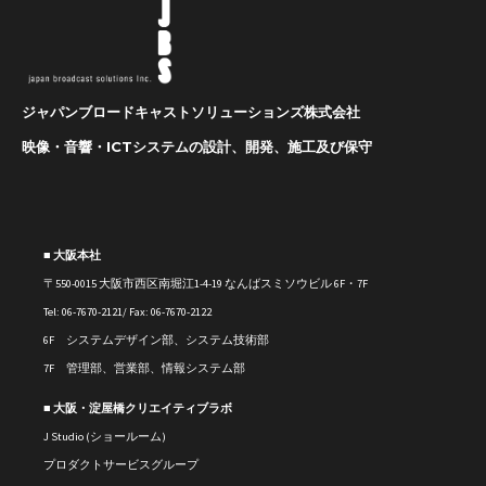
ジャパンブロードキャストソリューションズ株式会社
映像・音響・ICTシステムの設計、開発、施工及び保守
■ 大阪本社
〒550-0015 大阪市西区南堀江1-4-19 なんばスミソウビル 6F・7F
Tel: 06-7670-2121/ Fax: 06-7670-2122
6F システムデザイン部、システム技術部
7F 管理部、営業部、情報システム部
■ 大阪・淀屋橋クリエイティブラボ
J Studio (ショールーム)
プロダクトサービスグループ