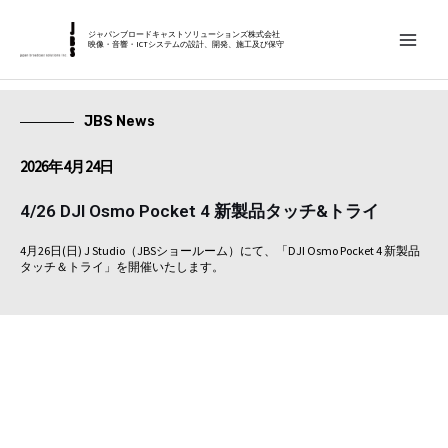
内
MAIN
容
ジャパンブロードキャストソリューションズ株式会社
映像・音響・ICTシステムの設計、開発、施工及び保守
MEN
を
ス
キ
JBS News
ッ
2026年4月24日
プ
4/26 DJI Osmo Pocket 4 新製品タッチ&トライ
4月26日(日) J Studio（JBSショールーム）にて、「DJI Osmo Pocket 4 新製品
タッチ＆トライ」を開催いたします。