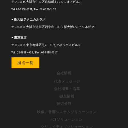
〒541-0045 大阪市中央区道修町3-1-6 K.シオノビル1F
Tel: 06-6228-3131/ Fax: 06-6228-3132
■ 新大阪テクニカルラボ
〒
532-0011
大阪市淀川区西中島1-11-16
新大阪CSPビル 本館２F
■ 東京支店
〒105-0014 東京都港区芝2-1-28 芝アネックスビル3F
Tel : 03-6858-4015 / Fax : 03-6858-4017
拠点一覧
会社情報
代表メッセージ
会社概要・沿革
拠点情報
技術分野
映像／音響システムソリューション
ICTソリューション
クリエイティブソリューション