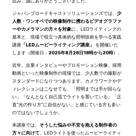
込み、誠にありがとうございました。
ジャパンブロードキャストソリューションズでは、
少
人数・ワンオペでの映像制作に携わるビデオグラファ
ーやカメラマンの方々を対象
に、LEDライティングの
基本と、現場で役立つ具体的な照明技術を学べる実践
講座
「LEDムービーライティング講座」
を開催いた
します
（開催日：
2025年8月28日18時から20時
）。
近年、企業インタビューやプロモーション映像、採用
動画といった映像制作の現場では、少人数での撮影が
スタンダードになりつつあります。カメラワークやデ
ィレクションはこなせても、「照明までは手が回らな
い」「なんとなく自己流でライトを置いている」「正
直“光の作り方”に自信がない」と感じている方も多い
のではないでしょうか。
本講座では、
そうした悩みや不安を抱える制作者の
方々に向けて
、LEDライトを使ったムービーライティ