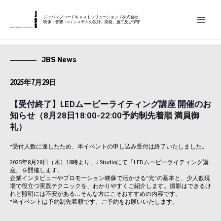
内
MAIN
容
ジャパンブロードキャストソリューションズ株式会社
映像・音響・ICTシステムの設計、開発、施工及び保守
MEN
を
ス
キ
JBS News
ッ
2025年7月29日
プ
【受付終了】LEDムービーライティング講座 開催のお
知らせ（8月28日18:00-22:00予約制先着順 満員御
礼）
*受付人数に達したため、本イベントの申し込み受付は終了いたしました。
2025年8月28日（木）18時より、J Studioにて「LEDムービーライティング講
座」を開催します。
企業インタビューやプロモーション映像で活かせる“光”の基本と、少人数現
場で役立つ実践テクニックを、わかりやすくご紹介します。撮影はできるけ
れど照明には不安がある…そんな方にこそおすすめの内容です。
*当イベントは予約制先着順です。ご予約をお願いいたします。