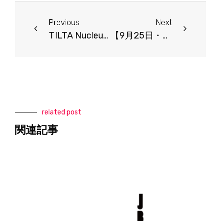
Prev
Next
Previous
Next
TILTA Nucleus-M II ハンズオンウィーク 開催のお知らせ（7月22日〜25日）
【9月25日・26日】SONY 新カメラ体験展示会 in J Studio 開催のお知らせ（PXW-Z300、FX2）
related post
関連記事