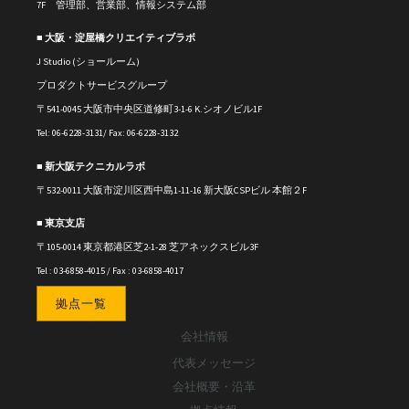
7F 管理部、営業部、情報システム部
■ 大阪・淀屋橋クリエイティブラボ
J Studio (ショールーム)
プロダクトサービスグループ
〒541-0045 大阪市中央区道修町3-1-6 K.シオノビル1F
Tel: 06-6228-3131/ Fax: 06-6228-3132
■ 新大阪テクニカルラボ
〒
532-0011
大阪市淀川区西中島1-11-16
新大阪CSPビル 本館２F
■ 東京支店
〒105-0014 東京都港区芝2-1-28 芝アネックスビル3F
Tel : 03-6858-4015 / Fax : 03-6858-4017
拠点一覧
会社情報
代表メッセージ
会社概要・沿革