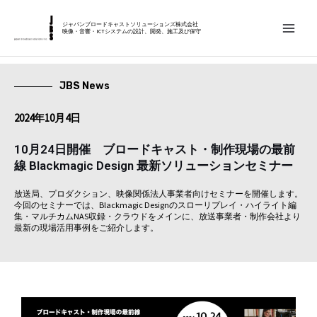
内
MAIN
容
ジャパンブロードキャストソリューションズ株式会社
映像・音響・ICTシステムの設計、開発、施工及び保守
MEN
を
ス
キ
JBS News
ッ
2024年10月4日
プ
10月24日開催 ブロードキャスト・制作現場の最前
線 Blackmagic Design 最新ソリューションセミナー
放送局、プロダクション、映像関係法人事業者向けセミナーを開催します。
今回のセミナーでは、Blackmagic Designのスローリプレイ・ハイライト編
集・マルチカムNAS収録・クラウドをメインに、放送事業者・制作会社より
最新の現場活用事例をご紹介します。