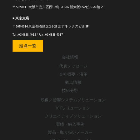
〒
532-0011
大阪市淀川区西中島1-11-16
新大阪CSPビル 本館２F
■ 東京支店
〒105-0014 東京都港区芝2-1-28 芝アネックスビル3F
Tel : 03-6858-4015 / Fax : 03-6858-4017
拠点一覧
会社情報
代表メッセージ
会社概要・沿革
拠点情報
技術分野
映像／音響システムソリューション
ICTソリューション
クリエイティブソリューション
実績・納入事例
製品・取り扱いメーカー