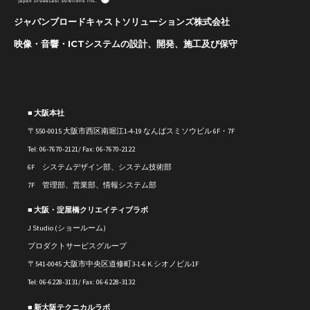
ジャパンブロードキャストソリューションズ株式会社
映像・音響・ICTシステムの設計、開発、施工及び保守
■ 大阪本社
〒550-0015 大阪市西区南堀江1-4-19 なんばスミソウビル 6F・7F
Tel: 06-7670-2121/ Fax: 06-7670-2122
6F システムデザイン部、システム技術部
7F 管理部、営業部、情報システム部
■ 大阪・淀屋橋クリエイティブラボ
J Studio (ショールーム)
プロダクトサービスグループ
〒541-0045 大阪市中央区道修町3-1-6 K.シオノビル1F
Tel: 06-6228-3131/ Fax: 06-6228-3132
■ 新大阪テクニカルラボ