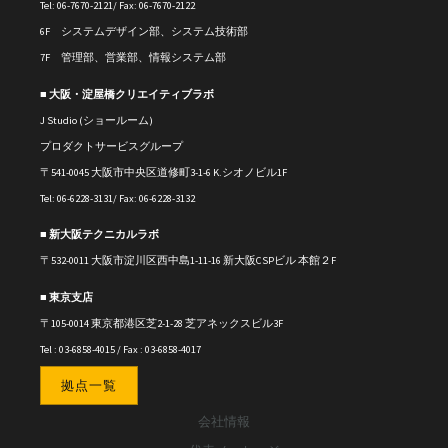
Tel: 06-7670-2121/ Fax: 06-7670-2122
6F システムデザイン部、システム技術部
7F 管理部、営業部、情報システム部
■ 大阪・淀屋橋クリエイティブラボ
J Studio (ショールーム)
プロダクトサービスグループ
〒541-0045 大阪市中央区道修町3-1-6 K.シオノビル1F
Tel: 06-6228-3131/ Fax: 06-6228-3132
■ 新大阪テクニカルラボ
〒
532-0011
大阪市淀川区西中島1-11-16
新大阪CSPビル 本館２F
■ 東京支店
〒105-0014 東京都港区芝2-1-28 芝アネックスビル3F
Tel : 03-6858-4015 / Fax : 03-6858-4017
拠点一覧
会社情報