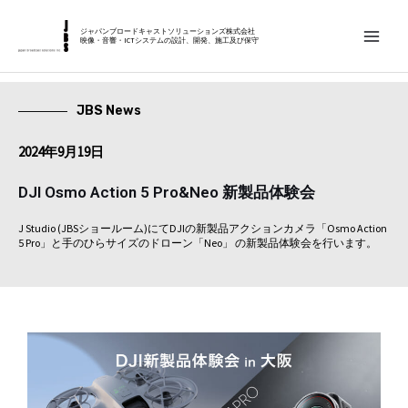
内
MAIN
容
ジャパンブロードキャストソリューションズ株式会社
映像・音響・ICTシステムの設計、開発、施工及び保守
MEN
を
ス
キ
JBS News
ッ
2024年9月19日
プ
DJI Osmo Action 5 Pro&Neo 新製品体験会
J Studio (JBSショールーム)にてDJIの新製品アクションカメラ「Osmo Action
5 Pro」と手のひらサイズのドローン「Neo」 の新製品体験会を行います。