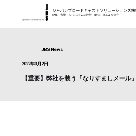
内
ジャパンブロードキャストソリューションズ株
容
映像・音響・ICTシステムの設計、開発、施工及び保守
を
ス
キ
ッ
JBS News
プ
2022年3月2日
【重要】弊社を装う「なりすましメール